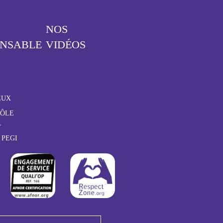
NOS
ONSABLE
VIDÉOS
EUX
RÔLE
L
 PEGI
http://www.afnor.org
http://www.respectzone.org/fr/