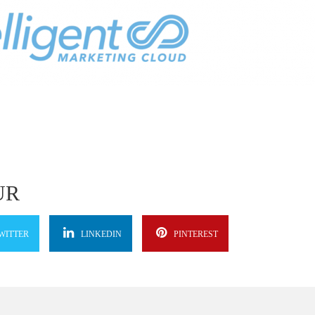
UR
WITTER
LINKEDIN
PINTEREST