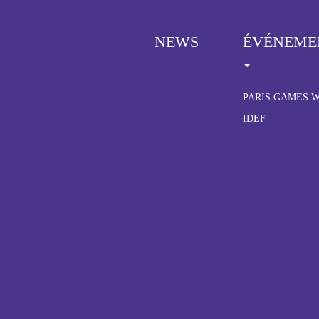
NEWS
ÉVÉNEME
Menu
Pied
de
PARIS GAMES 
page
IDEF