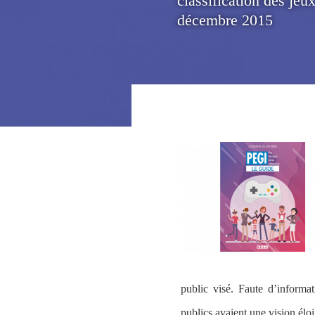
classification des jeu
décembre 2015
public visé. Faute d’informat
publics avaient une vision élo