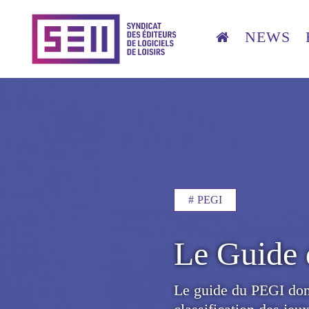
Aller
au
NEWS
contenu
Navigation
principal
principale
PEGI
Le Guide
Le guide du PEGI don