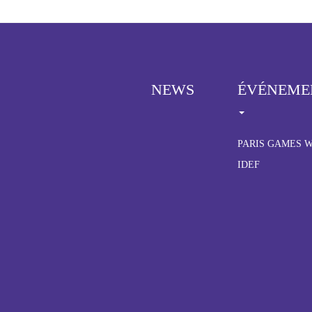
NEWS
ÉVÉNEME
Menu
Pied
de
PARIS GAMES 
page
IDEF