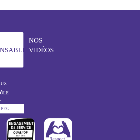
NOS
ONSABLE
VIDÉOS
EUX
RÔLE
L
 PEGI
http://www.afnor.org
http://www.respectzone.org/fr/