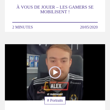
À VOUS DE JOUER – LES GAMERS SE
MOBILISENT !
DURÉE
2 MINUTES
DATE
20/05/2020
Poster
de
la
video
Thématique
# Portraits