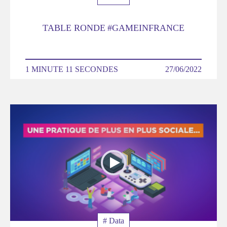
TABLE RONDE #GAMEINFRANCE
DURÉE
1 MINUTE 11 SECONDES
DATE
27/06/2022
Poster
de
la
video
Thématique
# Data