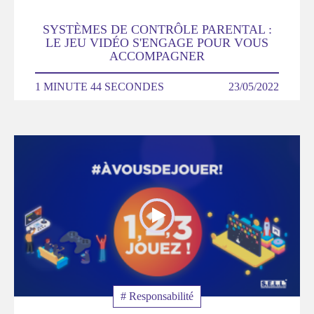
SYSTÈMES DE CONTRÔLE PARENTAL :
LE JEU VIDÉO S'ENGAGE POUR VOUS
ACCOMPAGNER
DURÉE
1 MINUTE 44 SECONDES
DATE
23/05/2022
Poster
de
la
video
Thématique
# Responsabilité