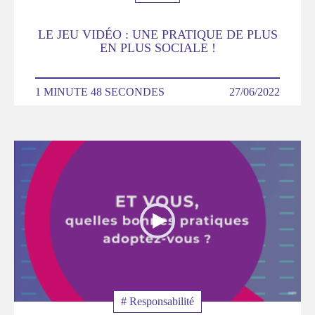
LE JEU VIDÉO : UNE PRATIQUE DE PLUS
EN PLUS SOCIALE !
DURÉE
1 MINUTE 48 SECONDES
DATE
27/06/2022
Poster
de
la
video
Thématique
# Responsabilité