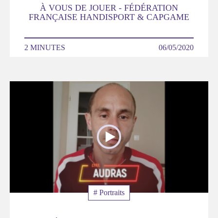
À VOUS DE JOUER - FÉDÉRATION
FRANÇAISE HANDISPORT & CAPGAME
DURÉE
2 MINUTES
DATE
06/05/2020
Poster
de
la
video
Thématique
# Portraits