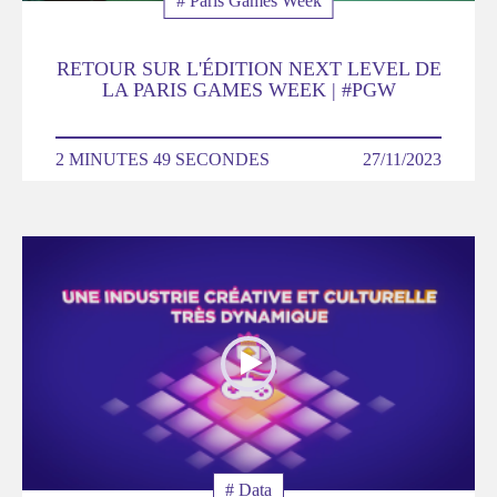
Thématique
# Paris Games Week
RETOUR SUR L'ÉDITION NEXT LEVEL DE
LA PARIS GAMES WEEK | #PGW
DURÉE
2 MINUTES 49 SECONDES
DATE
27/11/2023
Poster
de
la
video
Thématique
# Data