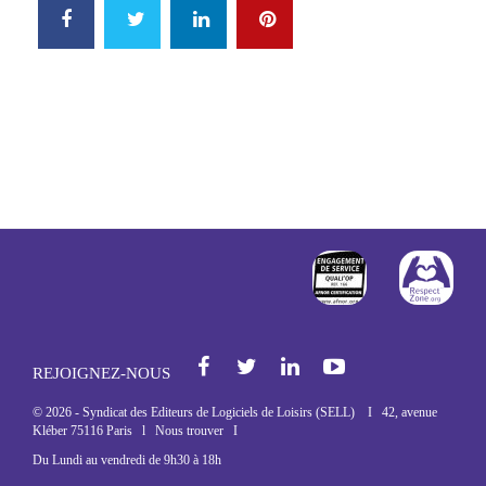
FACEBOOK
TWITTER
LINKEDIN
PINTEREST
http://www.afnor
http
Facebook
Twi
REJOIGNEZ-NOUS
© 2026 - Syndicat des Editeurs de Logiciels de Loisirs (SELL) I 42, avenue
Kléber 75116 Paris l
Nous trouver
I
Du Lundi au vendredi de 9h30 à 18h