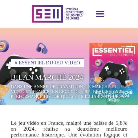
Aller
au
contenu
principal
ESSENTIEL DU JEU VIDEO
BILAN MARCHÉ 2024
DANS UNE ANNÉE DE TRANSITION, LE MARCHÉ DU JEU
VIDÉO EN FRANCE, EN RECUL DE 5,8%, RÉALISE SA 2E
PERFORMANCE HISTORIQUE à 5,7 MILLIARDS D'EUROS
Le jeu vidéo en France, malgré une baisse de 5,8%
en 2024, réalise sa deuxième meilleure
performance historique. Une évolution logique et