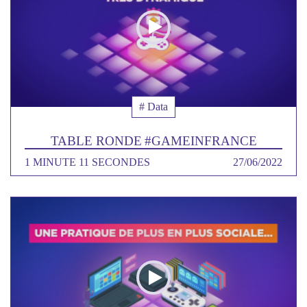
Thématique
# Data
TABLE RONDE #GAMEINFRANCE
DURÉE
1 MINUTE 11 SECONDES
DATE
27/06/2022
Poster
de
la
video