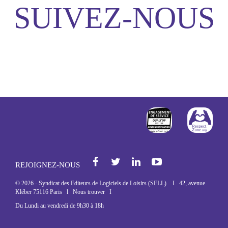
SUIVEZ-NOUS
http://www.afnor
http
Facebook
Twi
REJOIGNEZ-NOUS
© 2026 - Syndicat des Editeurs de Logiciels de Loisirs (SELL) I 42, avenue
Kléber 75116 Paris l
Nous trouver
I
Du Lundi au vendredi de 9h30 à 18h