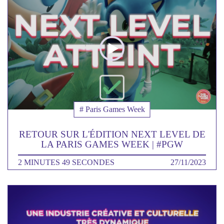
la
video
Thématique
# Paris Games Week
RETOUR SUR L'ÉDITION NEXT LEVEL DE
LA PARIS GAMES WEEK | #PGW
DURÉE
2 MINUTES 49 SECONDES
DATE
27/11/2023
Poster
de
la
video