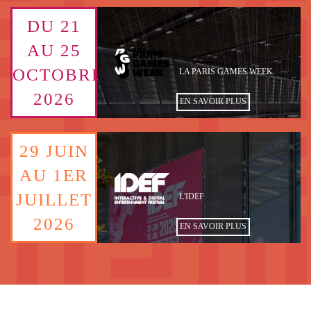
Image
DU 21
TEXTE
de
fond
AU 25
DATE
Logo
OCTOBRE
PERSONNALISÉ
LA PARIS GAMES WEEK
2026
EN SAVOIR PLUS
Image
29 JUIN
TEXTE
de
fond
AU 1ER
DATE
Logo
JUILLET
PERSONNALISÉ
L'IDEF
2026
EN SAVOIR PLUS