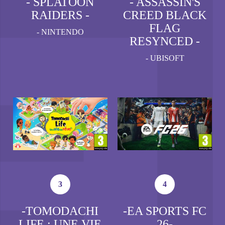
- SPLATOON
- ASSASSIN'S
RAIDERS -
CREED BLACK
FLAG
-
NINTENDO
RESYNCED -
-
UBISOFT
3
4
-TOMODACHI
-EA SPORTS FC
LIFE : UNE VIE
26-