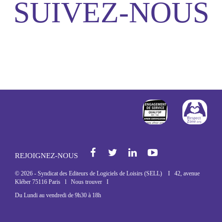
SUIVEZ-NOUS
http://www.afnor
http
Facebook
Twi
REJOIGNEZ-NOUS
© 2026 - Syndicat des Editeurs de Logiciels de Loisirs (SELL) I 42, avenue
Kléber 75116 Paris l
Nous trouver
I
Du Lundi au vendredi de 9h30 à 18h