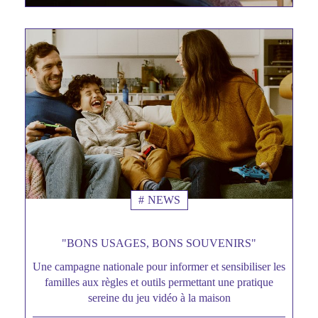
NEWS
"BONS USAGES, BONS SOUVENIRS"
Une campagne nationale pour informer et sensibiliser les
Sous
familles aux règles et outils permettant une pratique
titre
sereine du jeu vidéo à la maison