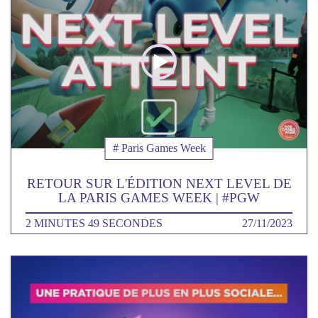
la
video
Thématique
# Paris Games Week
RETOUR SUR L'ÉDITION NEXT LEVEL DE
LA PARIS GAMES WEEK | #PGW
DURÉE
2 MINUTES 49 SECONDES
DATE
27/11/2023
Poster
de
la
video