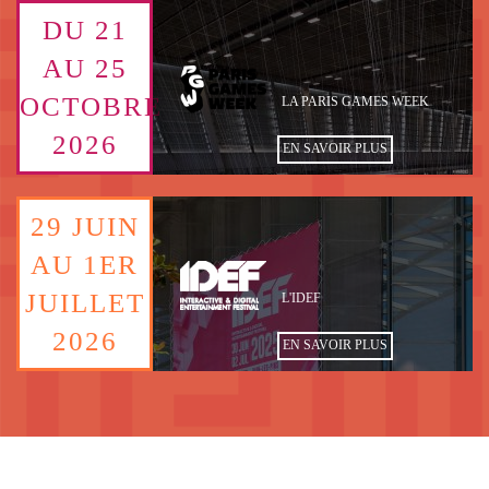
Image
DU 21
TEXTE
de
fond
AU 25
DATE
Logo
OCTOBRE
PERSONNALISÉ
LA PARIS GAMES WEEK
2026
EN SAVOIR PLUS
Image
29 JUIN
TEXTE
de
fond
AU 1ER
DATE
Logo
JUILLET
PERSONNALISÉ
L'IDEF
2026
EN SAVOIR PLUS